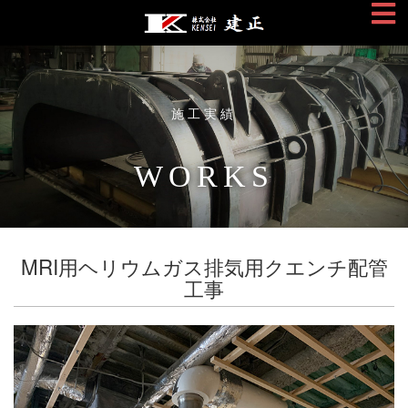
施工実績
WORKS
MRI用ヘリウムガス排気用クエンチ配管
工事